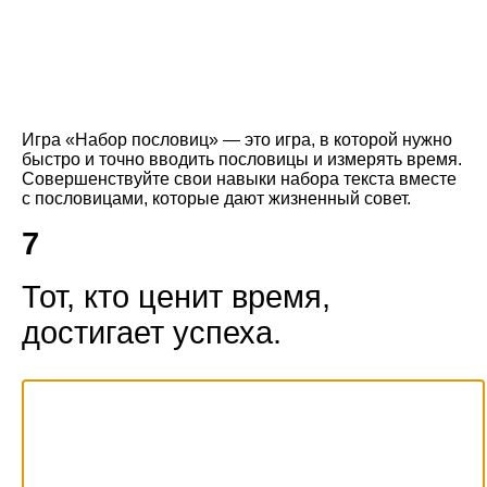
Игра «Набор пословиц» — это игра, в которой нужно
быстро и точно вводить пословицы и измерять время.
Совершенствуйте свои навыки набора текста вместе
с пословицами, которые дают жизненный совет.
7
Т
о
т
,
к
т
о
ц
е
н
и
т
в
р
е
м
я
,
д
о
с
т
и
г
а
е
т
у
с
п
е
х
а
.