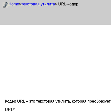
Home
>
текстовая утилита
> URL-кодер
Кодер URL – это текстовая утилита, которая преобразу
URL*