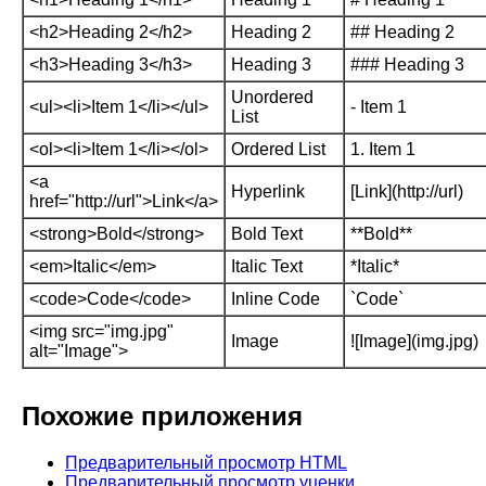
<h2>Heading 2</h2>
Heading 2
## Heading 2
<h3>Heading 3</h3>
Heading 3
### Heading 3
Unordered
<ul><li>Item 1</li></ul>
- Item 1
List
<ol><li>Item 1</li></ol>
Ordered List
1. Item 1
<a
Hyperlink
[Link](http://url)
href="http://url">Link</a>
<strong>Bold</strong>
Bold Text
**Bold**
<em>Italic</em>
Italic Text
*Italic*
<code>Code</code>
Inline Code
`Code`
<img src="img.jpg"
Image
![Image](img.jpg)
alt="Image">
Похожие приложения
Предварительный просмотр HTML
Предварительный просмотр уценки